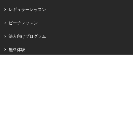
レギュラーレッスン
ビーチレッスン
法人向けプログラム
無料体験
私のSDGs
AKIKO's Store
パートナー企業
メディアの方へ
オンラインチケット
ギャラリー