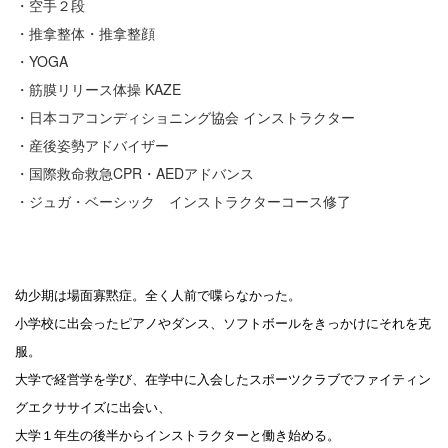
・空手２段
・推拿整体・推拿整顔
・YOGA
・筋膜リリース体操 KAZE
・日本コアコンディショニング協会 インストラクター
・産後姿勢アドバイザー
・国際救命救急CPR・AEDアドバンス
・ジュガ・ベーシック インストラクターコース修了
幼少期は場面寡黙症。全く人前で喋らなかった。
小学校に出会ったピアノやダンス、ソフトボールをきっかけにそれを克
服。
大学で経営学を学び、在学中に入会したスポーツクラブで
ファイティン
グエクササイズに出会い、
大学１年生の後半からインストラクターと働き始める。