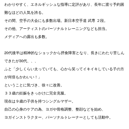
わかりやすく、エネルギッシュな指導に定評があり、長年に渡り予約困
難なほどの人気を誇る。
その間、空手の大会にも多数出場。新日本空手道 武専 ２段。
その他、アーティストのパーソナルトレーニングなども担当。
メディアへの露出も多数。
20代後半は精神的なショックから摂食障害となり、長きにわたり苦しん
できたが30代、、、
ふと「少しくらい太っていても、心から笑ってイキイキしている子の方
が何倍もかわいい！」
ということに気づき、徐々に改善。
３３歳の妊娠をきっかけに完全克服。
現在は９歳の子供を持つシングルマザー。
自己の心身のケアの為、ヨガや骨格調整、整顔などを始め、
ヨガインストラクター、パーソナルトレーナーとしても活動中。