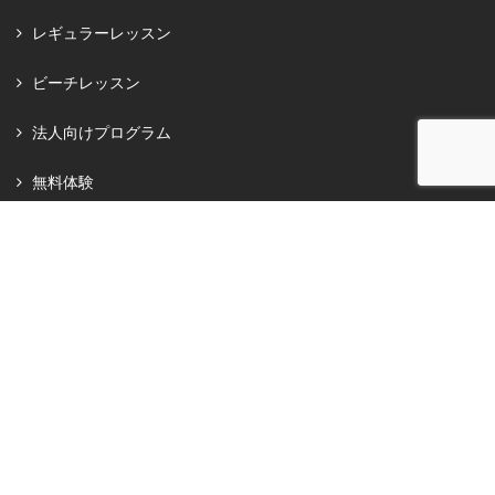
レギュラーレッスン
ビーチレッスン
法人向けプログラム
無料体験
私のSDGs
AKIKO's Store
パートナー企業
メディアの方へ
オンラインチケット
ギャラリー